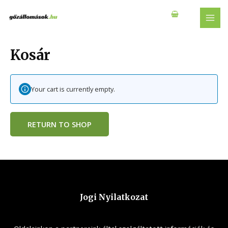
Skip
to
MAI
content
MEN
Kosár
Your cart is currently empty.
RETURN TO SHOP
Jogi Nyilatkozat