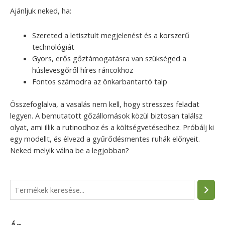
Ajánljuk neked, ha:
Szereted a letisztult megjelenést és a korszerű
technológiát
Gyors, erős gőztámogatásra van szükséged a
húslevesgőről híres ráncokhoz
Fontos számodra az önkarbantartó talp
Összefoglalva, a vasalás nem kell, hogy stresszes feladat
legyen. A bemutatott gőzállomások közül biztosan találsz
olyat, ami illik a rutinodhoz és a költségvetésedhez. Próbálj ki
egy modellt, és élvezd a gyűrődésmentes ruhák előnyeit.
Neked melyik válna be a legjobban?
S
e
a