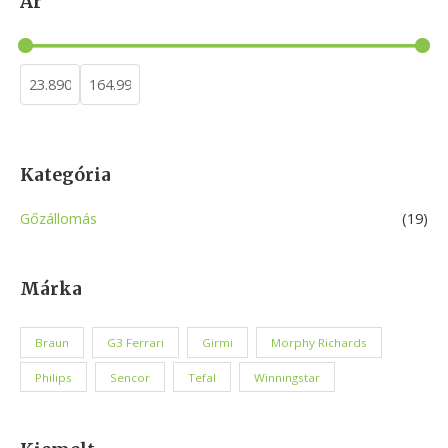
Ár
r
c
h
Kategória
Gőzállomás
(19)
Márka
Braun
G3 Ferrari
Girmi
Morphy Richards
Philips
Sencor
Tefal
Winningstar