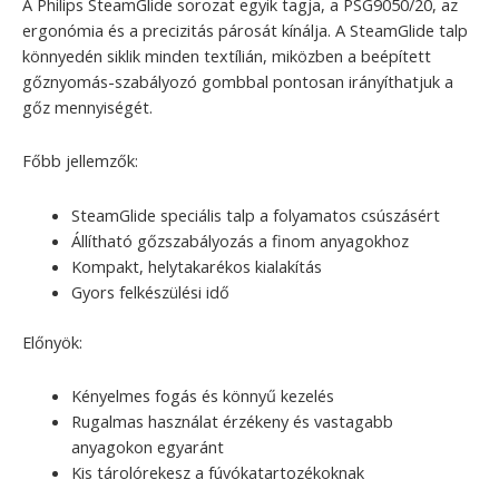
A Philips SteamGlide sorozat egyik tagja, a PSG9050/20, az
ergonómia és a precizitás párosát kínálja. A SteamGlide talp
könnyedén siklik minden textílián, miközben a beépített
gőznyomás-szabályozó gombbal pontosan irányíthatjuk a
gőz mennyiségét.
Főbb jellemzők:
SteamGlide speciális talp a folyamatos csúszásért
Állítható gőzszabályozás a finom anyagokhoz
Kompakt, helytakarékos kialakítás
Gyors felkészülési idő
Előnyök:
Kényelmes fogás és könnyű kezelés
Rugalmas használat érzékeny és vastagabb
anyagokon egyaránt
Kis tárolórekesz a fúvókatartozékoknak