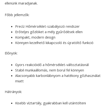
ellenünk maradjanak.
Főbb jellemzők:
Precíz Hőmérséklet-szabályozó rendszer
Erőteljes gőzlöket a mély gyűrődések ellen
Kompakt, modern design
Könnyen kezelhető kikapcsoló és újratöltő funkció
Előnyök:
Gyors reakcióidő a hőmérséklet-változtatásnál
Stabil munkaállomás, nem borul fel könnyen
Alacsonyabb karbonlábnyom a hatékony gőzhasználat
miatt
Hátrányok:
Kisebb víztartály, gyakrabban kell utántölteni