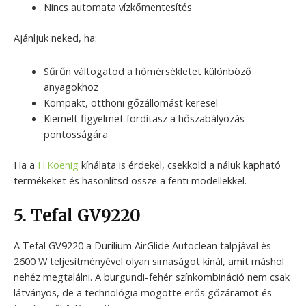
Nincs automata vízkőmentesítés
Ajánljuk neked, ha:
Sűrűn váltogatod a hőmérsékletet különböző
anyagokhoz
Kompakt, otthoni gőzállomást keresel
Kiemelt figyelmet fordítasz a hőszabályozás
pontosságára
Ha a
H.Koenig
kínálata is érdekel, csekkold a náluk kapható
termékeket és hasonlítsd össze a fenti modellekkel.
5. Tefal GV9220
A Tefal GV9220 a Durilium AirGlide Autoclean talpjával és
2600 W teljesítményével olyan simaságot kínál, amit máshol
nehéz megtalálni. A burgundi-fehér színkombináció nem csak
látványos, de a technológia mögötte erős gőzáramot és