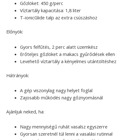
Gőzlöket: 450 g/perc
Víztartály kapacitása: 1,8 liter
T-ionicGlide talp az extra csúszáshoz
Előnyök:
Gyors felfűtés, 2 perc alatt üzemkész
Erőteljes gőzlöket a makacs gyűrődések ellen
Levehető víztartály a kényelmes utántöltéshez
Hátrányok:
A gép viszonylag nagy helyet foglal
Zajosabb működés nagy gőznyomásnál
Ajánljuk neked, ha:
Nagy mennyiségű ruhát vasalsz egyszerre
Gyorsan szeretnél túl lenni a vasalási rutinnal