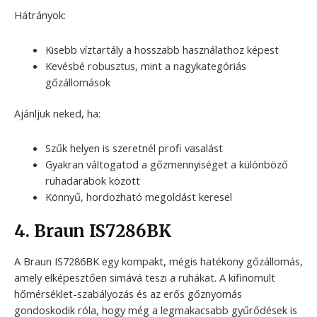
Hátrányok:
Kisebb víztartály a hosszabb használathoz képest
Kevésbé robusztus, mint a nagykategóriás
gőzállomások
Ajánljuk neked, ha:
Szűk helyen is szeretnél profi vasalást
Gyakran váltogatod a gőzmennyiséget a különböző
ruhadarabok között
Könnyű, hordozható megoldást keresel
4. Braun IS7286BK
A Braun IS7286BK egy kompakt, mégis hatékony gőzállomás,
amely elképesztően simává teszi a ruhákat. A kifinomult
hőmérséklet-szabályozás és az erős gőznyomás
gondoskodik róla, hogy még a legmakacsabb gyűrődések is