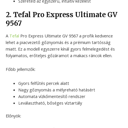
Szereted az egyszerű, intuitív kezelést
2. Tefal Pro Express Ultimate GV
9567
A
Tefal
Pro Express Ultimate GV 9567 a profik kedvence
lehet a piacvezető gőznyomás és a prémium tartósság
miatt. Ez a modell egyszerre kínál gyors felmelegedést és
folyamatos, erőteljes gőzáramot a makacs ráncok ellen.
Főbb jellemzők:
Gyors felfűtés percek alatt
Nagy gőznyomás a mélyreható hatásért
Automata vízkőmentesítő rendszer
Leválasztható, bőséges víztartály
Előnyök: