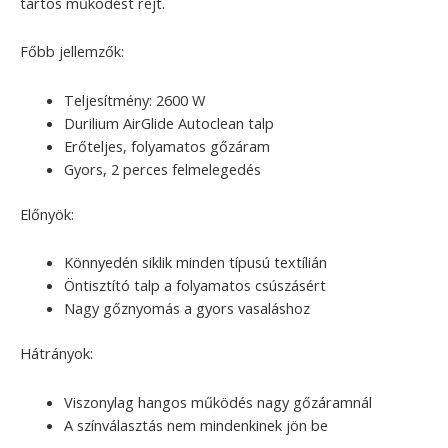
tartós működést rejt.
Főbb jellemzők:
Teljesítmény: 2600 W
Durilium AirGlide Autoclean talp
Erőteljes, folyamatos gőzáram
Gyors, 2 perces felmelegedés
Előnyök:
Könnyedén siklik minden típusú textílián
Öntisztító talp a folyamatos csúszásért
Nagy gőznyomás a gyors vasaláshoz
Hátrányok:
Viszonylag hangos működés nagy gőzáramnál
A színválasztás nem mindenkinek jön be