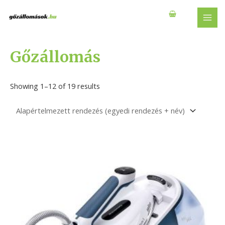
Skip
to
MAI
content
MEN
Gőzállomás
Showing 1–12 of 19 results