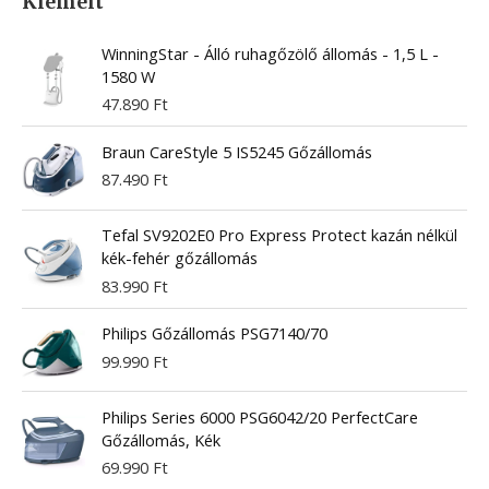
Kiemelt
WinningStar - Álló ruhagőzölő állomás - 1,5 L -
1580 W
47.890
Ft
Braun CareStyle 5 IS5245 Gőzállomás
87.490
Ft
Tefal SV9202E0 Pro Express Protect kazán nélkül
kék-fehér gőzállomás
83.990
Ft
Philips Gőzállomás PSG7140/70
99.990
Ft
Philips Series 6000 PSG6042/20 PerfectCare
Gőzállomás, Kék
69.990
Ft