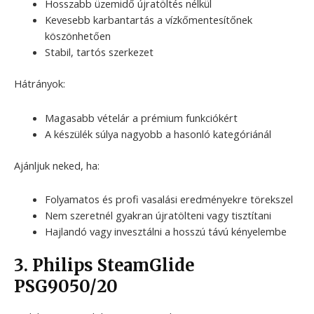
Hosszabb üzemidő újratöltés nélkül
Kevesebb karbantartás a vízkőmentesítőnek
köszönhetően
Stabil, tartós szerkezet
Hátrányok:
Magasabb vételár a prémium funkciókért
A készülék súlya nagyobb a hasonló kategóriánál
Ajánljuk neked, ha:
Folyamatos és profi vasalási eredményekre törekszel
Nem szeretnél gyakran újratölteni vagy tisztítani
Hajlandó vagy invesztálni a hosszú távú kényelembe
3. Philips SteamGlide
PSG9050/20