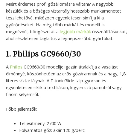
Miért érdemes profi gőzállomásra váltani? A nagyobb
készülék és a bőséges víztartály hosszabb munkamenetet
tesz lehetővé, miközben egyenletesen simítja ki a
gyűrődéseket. Ha még több márkát és modellt is
megnéznél, böngészd át a
legjobb márkák
összeállításunkat,
ahol részletesen taglaltuk a legnépszerűbb gyártókat.
1. Philips GC9660/30
A
Philips
GC9660/30 modellje igazán átalakítja a vasalást
élménnyé, köszönhetően az erős gőzáramnak és a nagy, 1,8
literes víztartálynak. A T-ionicGlide talp gyorsan és
egyenletesen siklik a textíliákon, legyen szó pamutról vagy
finom selyemről.
Főbb jellemzők:
Teljesítmény: 2700 W
Folyamatos gőz: akár 120 g/perc