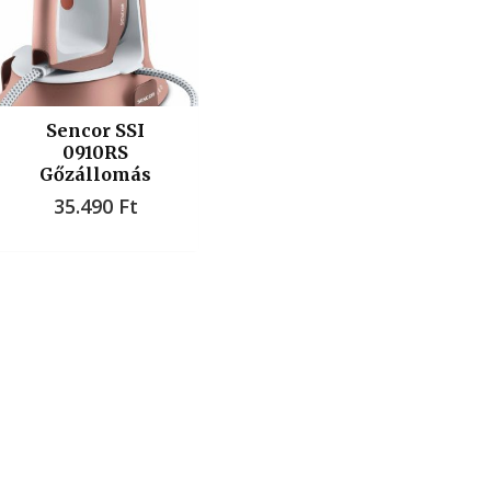
Sencor SSI
0910RS
Gőzállomás
35.490
Ft