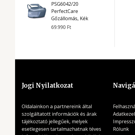
PSG6042/20
PerfectCare
Gőzállomás, Kék
69.990
Ft
Jogi Nyilatkozat
Navigá
Oldalainkon a partnereink által
Felhasznál
szolgáltatott információk és árak
Adatkezel
tájékoztató jellegűek, melyek
Impress
esetlegesen tartalmazhatnak téves
Rólunk