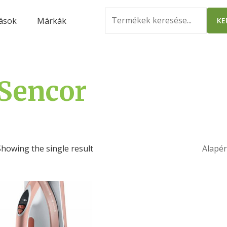
Search
ások
Márkák
KE
for:
Sencor
Showing the single result