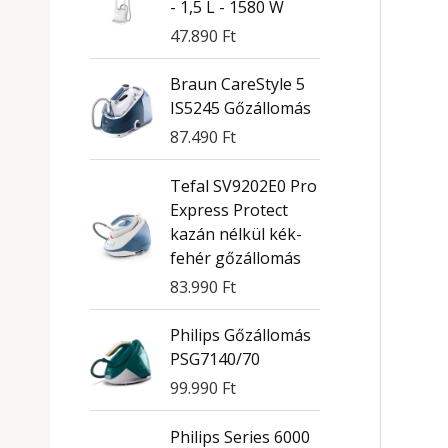
- 1,5 L - 1580 W
47.890
Ft
Braun CareStyle 5
IS5245 Gőzállomás
87.490
Ft
Tefal SV9202E0 Pro
Express Protect
kazán nélkül kék-
fehér gőzállomás
83.990
Ft
Philips Gőzállomás
PSG7140/70
99.990
Ft
Philips Series 6000