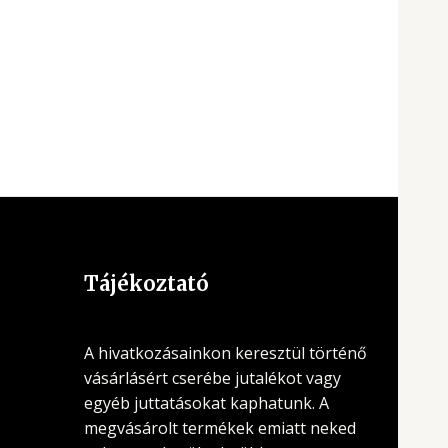
Tájékoztató
A hivatkozásainkon keresztül történő
vásárlásért cserébe jutalékot vagy
egyéb juttatásokat kaphatunk. A
megvásárolt termékek emiatt neked