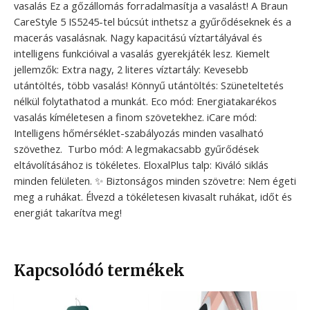
vasalás Ez a gőzállomás forradalmasítja a vasalást! A Braun
CareStyle 5 IS5245-tel búcsút inthetsz a gyűrődéseknek és a
macerás vasalásnak. Nagy kapacitású víztartályával és
intelligens funkcióival a vasalás gyerekjáték lesz. Kiemelt
jellemzők: Extra nagy, 2 literes víztartály: Kevesebb
utántöltés, több vasalás! Könnyű utántöltés: Szüneteltetés
nélkül folytathatod a munkát. Eco mód: Energiatakarékos
vasalás kíméletesen a finom szövetekhez. iCare mód:
Intelligens hőmérséklet-szabályozás minden vasalható
szövethez. ️ Turbo mód: A legmakacsabb gyűrődések
eltávolításához is tökéletes. EloxalPlus talp: Kiváló siklás
minden felületen. ✨ Biztonságos minden szövetre: Nem égeti
meg a ruhákat. Élvezd a tökéletesen kivasalt ruhákat, időt és
energiát takarítva meg!
Kapcsolódó termékek