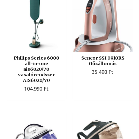
Philips Series 6000
Sencor SSI 0910RS
all-in-one
Gőzállomás
ais6020/70
35.490
Ft
vasalórendszer
AIS6020/70
104.990
Ft