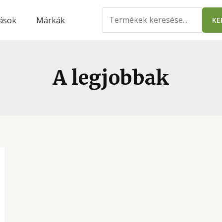
Search
ások
Márkák
KE
for:
A legjobbak