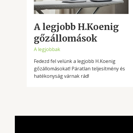
A legjobb H.Koenig
gőzállomások
A legjobbak
Fedezd fel velünk a legjobb H.Koenig
gőzállomásokat! Páratlan teljesítmény és
hatékonyság várnak rád!